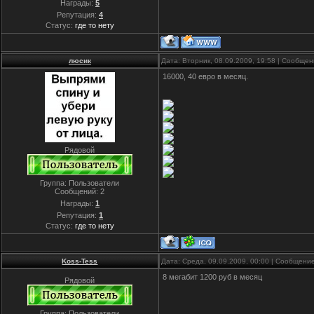
Награды:
5
Репутация:
4
Статус:
где то нету
люсик
Дата: Вторник, 08.09.2009, 19:58 | Сообще
16000, 40 евро в месяц.
Рядовой
Группа: Пользователи
Сообщений:
2
Награды:
1
Репутация:
1
Статус:
где то нету
Koss-Tess
Дата: Среда, 09.09.2009, 00:00 | Сообщени
8 мегабит 1200 руб в месяц
Рядовой
Группа: Пользователи