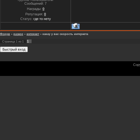
Сообщений:
7
Награды:
0
Репутация:
0
Статус:
где то нету
Форум
»
разное
»
интернет
»
какау у вас скорость интернета
1
Страница
1
из
1
Cop