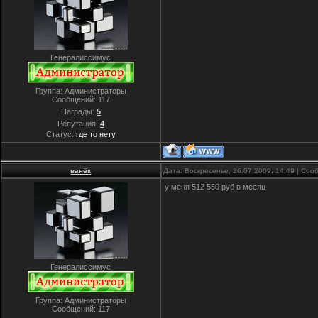
Генералиссимус
Группа: Администраторы
Сообщений:
117
Награды:
5
Репутация:
4
Статус:
где то нету
ванёк
Дата: Воскресенье, 26.07.2009, 14:49 | Со
у меня 512 550 руб в месяц
Генералиссимус
Группа: Администраторы
Сообщений:
117