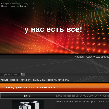
Воскресенье, 09.08.2026, 15:59
Приветствую Вас
Гость
у нас есть всё!
Главная
|
какау у вас скоро
1
Страница
1
из
1
Форум
»
разное
»
интернет
»
какау у вас скорость интернета
какау у вас скорость интернета
ванёк
Дата: Воскресенье, 26.07.2009, 14:49 | Со
пишите вашу скорость интернета и сколь