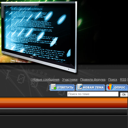
[
Новые сообщения
·
Участники
·
Правила форума
·
Поиск
·
RSS
]