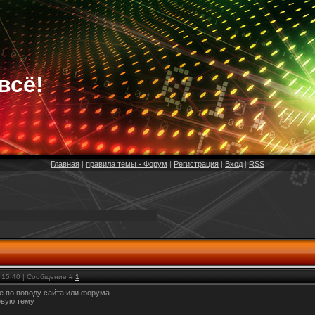
всё!
Главная
|
правила темы - Форум
|
Регистрация
|
Вход
|
RSS
, 15:40 | Сообщение #
1
 по поводу сайта или форума
овую тему