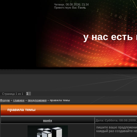
Четверг, 06.08.2026, 23:34
Приветствую Вас
Гость
у нас есть 
1
Страница
1
из
1
Форум
»
главное
»
предложения
»
правила темы
правила темы
ванёк
Дата: Суббота, 08.08.2009
пишите ваше прадложение
каждый раз создавайте н