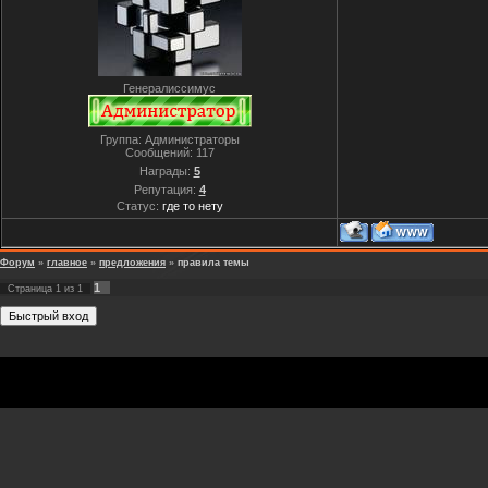
Генералиссимус
Группа: Администраторы
Сообщений:
117
Награды:
5
Репутация:
4
Статус:
где то нету
Форум
»
главное
»
предложения
»
правила темы
1
Страница
1
из
1