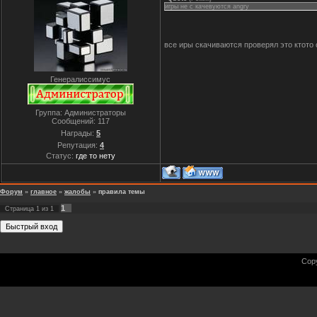
игры не с качевуются angry
все иры скачиваются проверял это ктото
Генералиссимус
Группа: Администраторы
Сообщений:
117
Награды:
5
Репутация:
4
Статус:
где то нету
Форум
»
главное
»
жалобы
»
правила темы
1
Страница
1
из
1
Cop