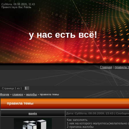
Суббота, 08.08.2026, 11:43
Приветствую Вас
Гость
у нас есть всё!
Главная
|
правила 
1
Страница
1
из
1
Форум
»
главное
»
жалобы
»
правила темы
правила темы
ванёк
Дата: Суббота, 08.08.2009, 15:43 | Сообще
Как заполнять
1 ник на которого жалуетесь(желательно 
2 причина жалобы