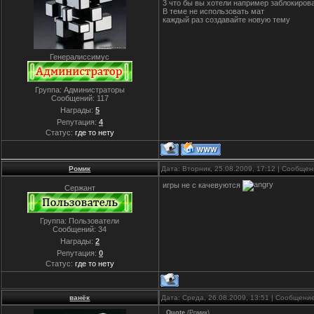
3 что бы вы хотели например заблокирова
В теме не использовать мат
каждый раз создавайте новую тему
Генералиссимус
Группа: Администраторы
Сообщений:
117
Награды:
5
Репутация:
4
Статус:
где то нету
Ромик
Дата: Вторник, 25.08.2009, 17:12 | Сообще
игры не с качевуются
Сержант
Группа: Пользователи
Сообщений:
34
Награды:
2
Репутация:
0
Статус:
где то нету
ванёк
Дата: Среда, 26.08.2009, 13:51 | Сообщени
Quote
(
Ромик
)