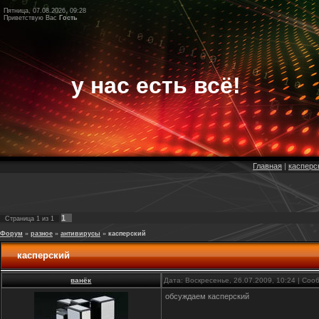
Пятница, 07.08.2026, 09:28
Приветствую Вас
Гость
у нас есть всё!
Главная
|
касперс
1
Страница
1
из
1
Форум
»
разное
»
антивирусы
»
касперский
касперский
ванёк
Дата: Воскресенье, 26.07.2009, 10:24 | Со
обсуждаем касперский