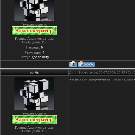
Генералиссимус
Группа: Администраторы
Сообщений:
117
Награды:
5
Репутация:
4
Статус:
где то нету
ванёк
Дата: Воскресенье, 26.07.2009, 10:25 | Со
касперский затормаживает работу компью
Генералиссимус
Группа: Администраторы
Сообщений:
117