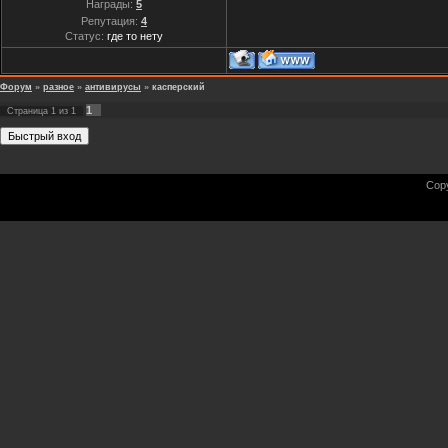
Награды:
5
Репутация:
4
Статус:
где то нету
Форум
»
разное
»
антивирусы
»
касперский
1
Страница
1
из
1
Cop