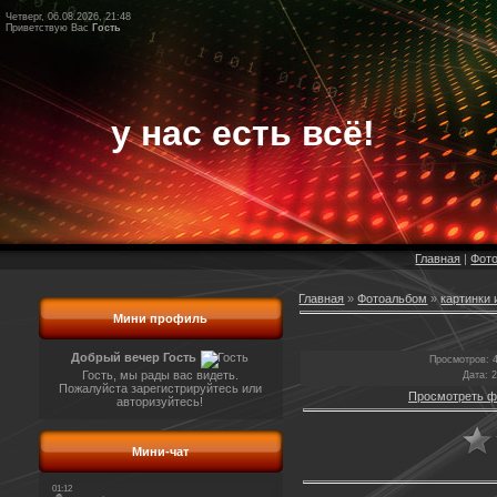
Четверг, 06.08.2026, 21:48
Приветствую Вас
Гость
у нас есть всё!
Главная
|
Фот
Главная
»
Фотоальбом
»
картинки 
Мини профиль
Добрый вечер Гость
Просмотров
: 
Гость, мы рады вас видеть.
Дата
: 
Пожалуйста зарегистрируйтесь или
Просмотреть ф
авторизуйтесь!
Мини-чат