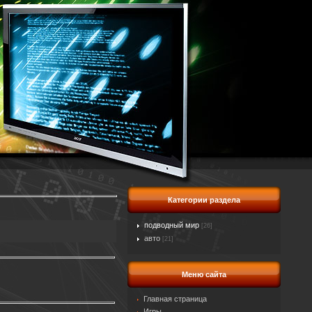
Категории раздела
подводный мир
[26]
авто
[21]
Меню сайта
Главная страница
Игры