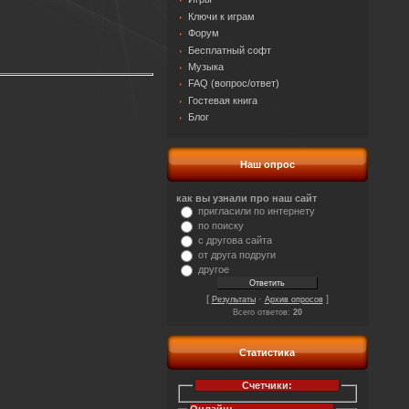
Ключи к играм
Форум
Бесплатный софт
Музыка
FAQ (вопрос/ответ)
Гостевая книга
Блог
Наш опрос
как вы узнали про наш сайт
пригласили по интернету
по поиску
с другова сайта
от друга подруги
другое
[
·
]
Результаты
Архив опросов
Всего ответов:
20
Статистика
Счетчики: