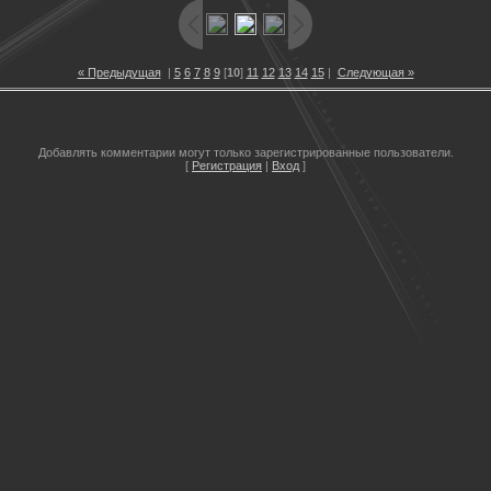
« Предыдущая
|
5
6
7
8
9
[
10
]
11
12
13
14
15
|
Следующая »
Добавлять комментарии могут только зарегистрированные пользователи.
[
Регистрация
|
Вход
]