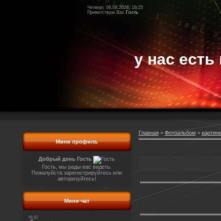
Четверг, 06.08.2026, 19:25
Приветствую Вас
Гость
у нас есть 
Главная
»
Фотоальбом
»
картинк
Мини профиль
Добрый день Гость
Гость, мы рады вас видеть.
Пожалуйста зарегистрируйтесь или
авторизуйтесь!
Мини-чат