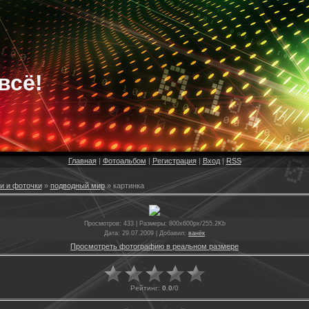
всё!
Главная
|
Фотоальбом
|
Регистрация
|
Вход
|
RSS
и и фоточки
»
подводный мир
» картинка
Просмотров
: 433 |
Размеры
: 800x600px/255.2Kb
Дата
: 29.07.2009 |
Добавил
:
ванёк
Просмотреть фотографию в реальном размере
Рейтинг
:
0.0
/
0