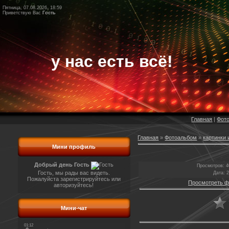
Пятница, 07.08.2026, 18:59
Приветствую Вас
Гость
у нас есть всё!
Главная
|
Фот
Главная
»
Фотоальбом
»
картинки 
Мини профиль
Добрый день Гость
Просмотров
: 
Гость, мы рады вас видеть.
Дата
: 
Пожалуйста зарегистрируйтесь или
Просмотреть ф
авторизуйтесь!
Мини-чат