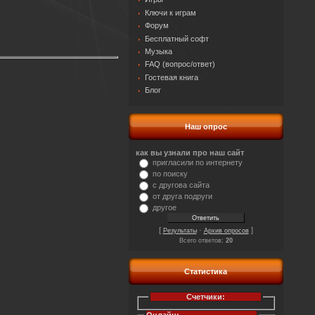
Ключи к играм
Форум
Бесплатный софт
Музыка
FAQ (вопрос/ответ)
Гостевая книга
Блог
Наш опрос
как вы узнали про наш сайт
пригласили по интернету
по поиску
с другова сайта
от друга подруги
другое
[
·
]
Результаты
Архив опросов
Всего ответов:
20
Статистика
Счетчики: