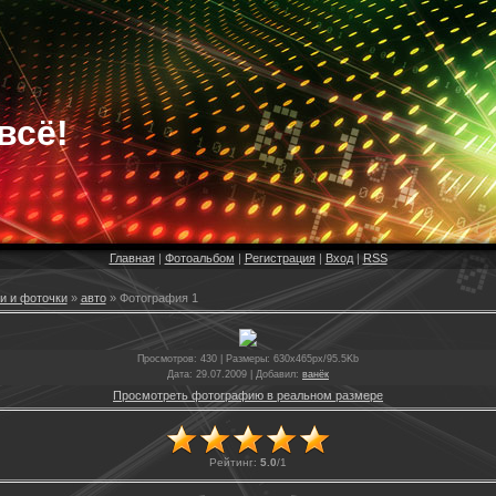
всё!
Главная
|
Фотоальбом
|
Регистрация
|
Вход
|
RSS
и и фоточки
»
авто
» Фотография 1
Просмотров
: 430 |
Размеры
: 630x465px/95.5Kb
Дата
: 29.07.2009 |
Добавил
:
ванёк
Просмотреть фотографию в реальном размере
Рейтинг
:
5.0
/
1