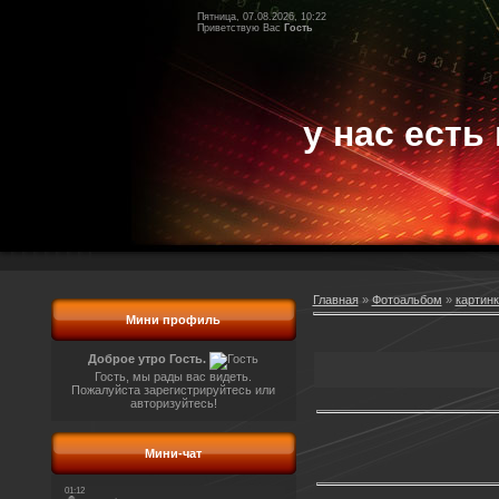
Пятница, 07.08.2026, 10:22
Приветствую Вас
Гость
у нас есть 
Главная
»
Фотоальбом
»
картинк
Мини профиль
Доброе утро Гость.
Гость, мы рады вас видеть.
Пожалуйста зарегистрируйтесь или
авторизуйтесь!
Мини-чат