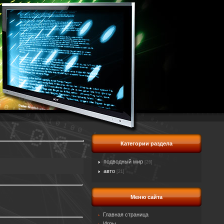
Категории раздела
подводный мир
[26]
авто
[21]
Меню сайта
Главная страница
Игры