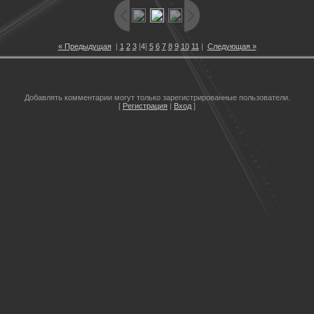
« Предыдущая
|
1
2
3
[
4
]
5
6
7
8
9
10
11
|
Следующая »
Добавлять комментарии могут только зарегистрированные пользователи.
[
Регистрация
|
Вход
]