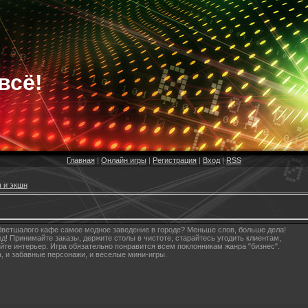
всё!
Главная
|
Онлайн игры
|
Регистрация
|
Вход
|
RSS
 и экшн
 обветшалого кафе самое модное заведение в городе? Меньше слов, больше дела!
ед! Принимайте заказы, держите столы в чистоте, старайтесь угодить клиентам,
йте интерьер. Игра обязательно понравится всем поклонникам жанра "бизнес".
а, и забавные персонажи, и веселые мини-игры.