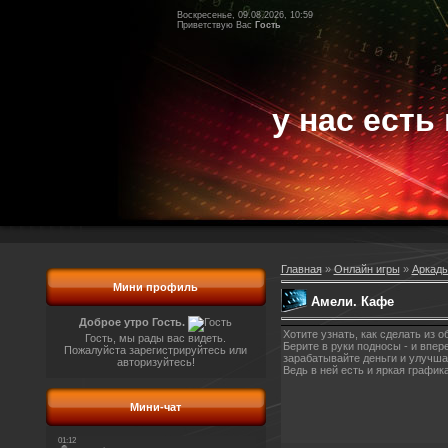
Воскресенье, 09.08.2026, 10:59
Приветствую Вас
Гость
у нас есть 
Главная
»
Онлайн игры
»
Аркады
Мини профиль
Амели. Кафе
Доброе утро Гость.
Хотите узнать, как сделать из
Гость, мы рады вас видеть.
Берите в руки подносы - и впер
Пожалуйста зарегистрируйтесь или
зарабатывайте деньги и улучша
авторизуйтесь!
Ведь в ней есть и яркая график
Мини-чат