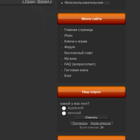
« Назад
|
Вперед »
Многопользовательские
[13]
Меню сайта
Главная страница
Игры
Ключи к играм
Форум
Бесплатный софт
Музыка
FAQ (вопрос/ответ)
Гостевая книга
Блог
Наш опрос
какой у вас пол?
муржской
женский
[
·
]
Результаты
Архив опросов
Всего ответов:
28