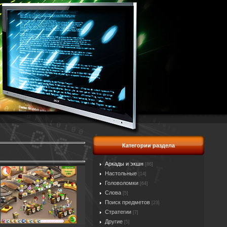
Категории раздела
Аркады и экшн
[86]
Настольные
[14]
Головоломки
[64]
Слова
[5]
Поиск предметов
[23]
Стратегии
[7]
Другие
[5]