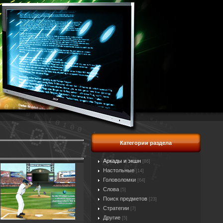
Категории раздела
Аркады и экшн
[86]
Настольные
[14]
Головоломки
[64]
Слова
[5]
Поиск предметов
[23]
Стратегии
[7]
Другие
[5]