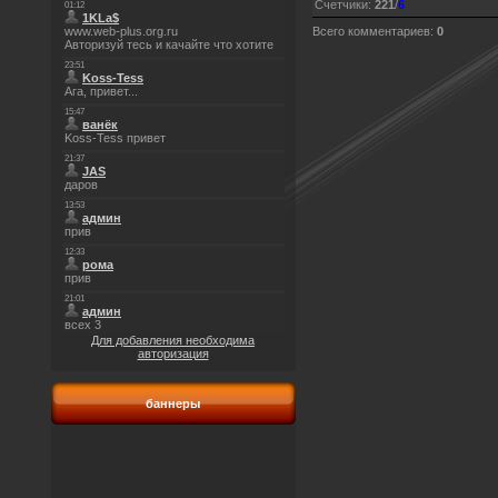
Счетчики
:
221
/
6
Всего комментариев
:
0
Для добавления необходима
авторизация
баннеры