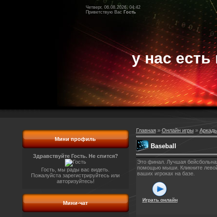
Четверг, 06.08.2026, 04:42
Приветствую Вас
Гость
у нас есть 
Главная
»
Онлайн игры
»
Аркады
Мини профиль
Baseball
Здравствуйте Гость. Не спится?
Это финал. Лучшая бейсбольная
помощью мыши. Кликните левой 
Гость, мы рады вас видеть.
ваших игроках на базе.
Пожалуйста зарегистрируйтесь или
авторизуйтесь!
Играть онлайн
Мини-чат