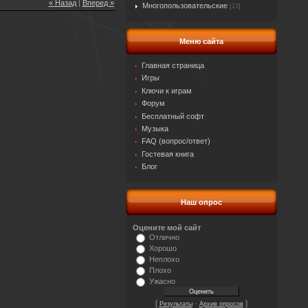
« Назад
|
Вперед »
Многопользовательские
[13]
Меню сайта
Главная страница
Игры
Ключи к играм
Форум
Бесплатный софт
Музыка
FAQ (вопрос/ответ)
Гостевая книга
Блог
Наш опрос
Оцените мой сайт
Отлично
Хорошо
Неплохо
Плохо
Ужасно
[
·
]
Результаты
Архив опросов