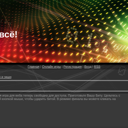
всё!
Главная
|
Онлайн игры
|
Регистрация
|
Вход
|
RSS
 и экшн
 игра для веба теперь свободна для доступа. Приготовьте Вашу Биту. Цельтесь с
кнопкой мыши, чтобы ударить битой. В режиме финала вы можете кликать на