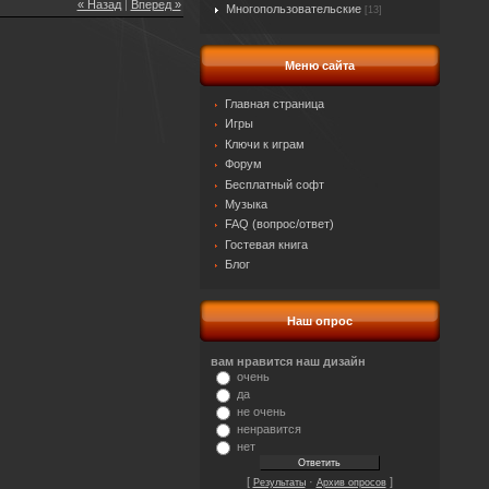
« Назад
|
Вперед »
Многопользовательские
[13]
Меню сайта
Главная страница
Игры
Ключи к играм
Форум
Бесплатный софт
Музыка
FAQ (вопрос/ответ)
Гостевая книга
Блог
Наш опрос
вам нравится наш дизайн
очень
да
не очень
ненравится
нет
[
·
]
Результаты
Архив опросов