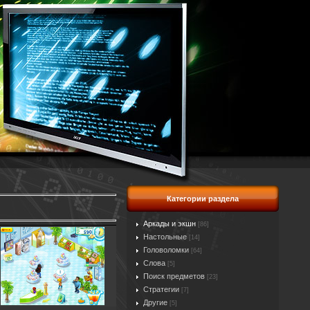
Категории раздела
Аркады и экшн
[86]
Настольные
[14]
Головоломки
[64]
Слова
[5]
Поиск предметов
[23]
Стратегии
[7]
Другие
[5]