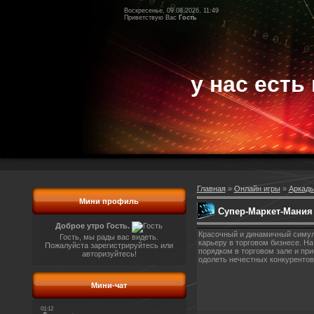
Воскресенье, 09.08.2026, 11:49
Приветствую Вас
Гость
у нас есть 
Главная
»
Онлайн игры
»
Аркады
Мини профиль
Супер-Маркет-Мания
Доброе утро Гость.
Красочный и динамичный симул
Гость, мы рады вас видеть.
карьеру в торговом бизнесе. На
Пожалуйста зарегистрируйтесь или
порядком в торговом зале и пр
авторизуйтесь!
одолеть нечестных конкуренто
Мини-чат