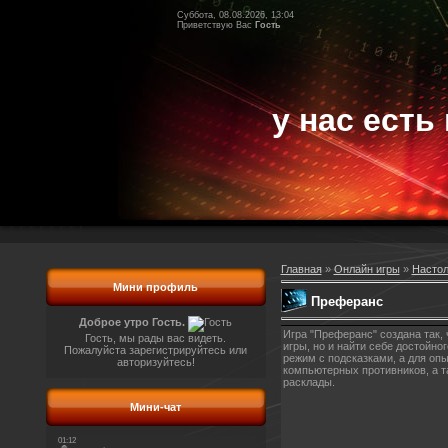
Суббота, 08.08.2026, 13:04
Приветствую Вас
Гость
у нас есть 
Главная
»
Онлайн игры
»
Насто
Мини профиль
Преферанс
Доброе утро Гость.
Игра "Преферанс" создана так, 
Гость, мы рады вас видеть.
игры, но и найти себе достойн
Пожалуйста зарегистрируйтесь или
режим с подсказками, а для оп
авторизуйтесь!
компьютерных противников, а т
расклады.
Мини-чат