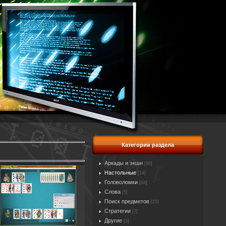
Категории раздела
Аркады и экшн
[86]
Настольные
[14]
Головоломки
[64]
Слова
[5]
Поиск предметов
[23]
Стратегии
[7]
Другие
[5]