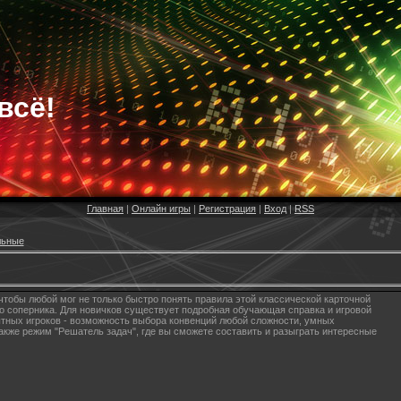
всё!
Главная
|
Онлайн игры
|
Регистрация
|
Вход
|
RSS
льные
чтобы любой мог не только быстро понять правила этой классической карточной
ого соперника. Для новичков существует подробная обучающая справка и игровой
ытных игроков - возможность выбора конвенций любой сложности, умных
акже режим "Решатель задач", где вы сможете составить и разыграть интересные