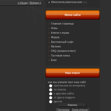
Многопользовательские
[13]
« Назад
|
Вперед »
Меню сайта
Главная страница
Игры
Ключи к играм
Форум
Бесплатный софт
Музыка
FAQ (вопрос/ответ)
Гостевая книга
Блог
Наш опрос
как вы узнали про наш сайт
пригласили по интернету
по поиску
с другова сайта
от друга подруги
другое
[
·
]
Результаты
Архив опросов