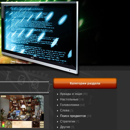
Категории раздела
Аркады и экшн
[86]
Настольные
[14]
Головоломки
[64]
Слова
[5]
Поиск предметов
[23]
Стратегии
[7]
Другие
[5]