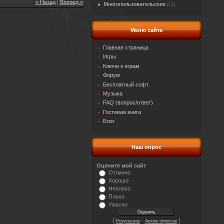
« Назад
|
Вперед »
Многопользовательские
[13]
Меню сайта
Главная страница
Игры
Ключи к играм
Форум
Бесплатный софт
Музыка
FAQ (вопрос/ответ)
Гостевая книга
Блог
Наш опрос
Оцените мой сайт
Отлично
Хорошо
Неплохо
Плохо
Ужасно
[
·
]
Результаты
Архив опросов