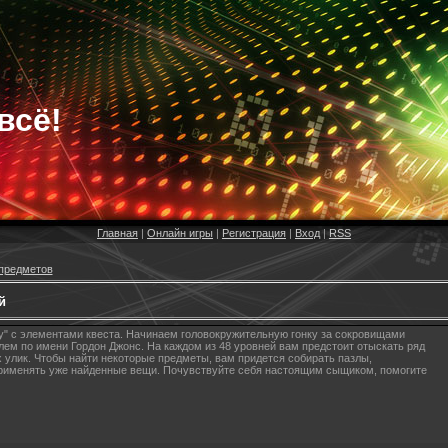
всё!
Главная
|
Онлайн игры
|
Регистрация
|
Вход
|
RSS
предметов
й
щу" с элементами квеста. Начинаем головокружительную гонку за сокровищами
ем по имени Гордон Джонс. На каждом из 48 уровней вам предстоит отыскать ряд
улик. Чтобы найти некоторые предметы, вам придется собирать пазлы,
применять уже найденные вещи. Почувствуйте себя настоящим сыщиком, помогите