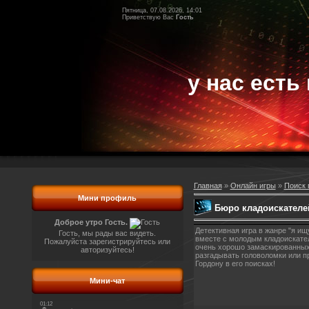
Пятница, 07.08.2026, 14:01
Приветствую Вас
Гость
у нас есть 
Главная
»
Онлайн игры
»
Поиск 
Мини профиль
Бюро кладоискателе
Доброе утро Гость.
Детективная игра в жанре "я и
Гость, мы рады вас видеть.
вместе с молодым кладоискател
Пожалуйста зарегистрируйтесь или
очень хорошо замаскированных 
авторизуйтесь!
разгадывать головоломки или 
Гордону в его поисках!
Мини-чат