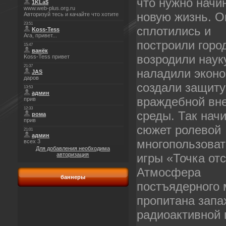
что нужно начи
новую жизнь. О
сплотились и
построили горо
возродили наук
наладили эконо
создали защиту
враждебной вн
среды. Так нач
сюжет ролевой
многопользоват
Для добавления необходима
авторизация
игры «Точка отс
Атмосфера
баннеры
постъядерного
пропитана запа
радиоактивной 