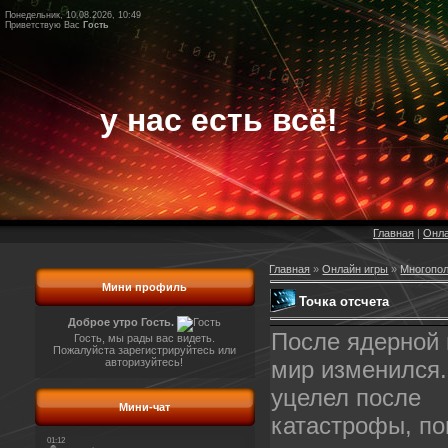
Понедельник, 10.08.2026, 10:49
Приветствую Вас
Гость
у нас есть всё!
Главная
|
Онла
Главная
»
Онлайн игры
»
Многопол
Мини профиль
Точка отсчета
Доброе утро Гость.
После ядерной
Гость, мы рады вас видеть.
Пожалуйста зарегистрируйтесь или
авторизуйтесь!
мир изменился.
уцелел после
Мини-чат
катастрофы, по