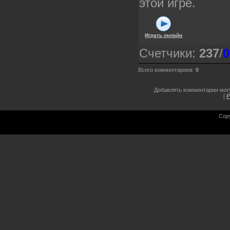
этой игре.
Играть онлайн
Счетчики
:
237
/
0
Всего комментариев
:
0
Добавлять комментарии могу
[
Р
Cop