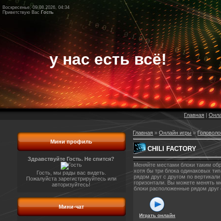
Воскресенье, 09.08.2026, 04:34
Приветствую Вас
Гость
у нас есть всё!
Главная
|
Онла
Главная
»
Онлайн игры
»
Головол
Мини профиль
CHILI FACTORY
Здравствуйте Гость. Не спится?
Меняйте местами блоки таким об
хотя бы три блока одинаковых ти
Гость, мы рады вас видеть.
рядом друг с другом по вертикали
Пожалуйста зарегистрируйтесь или
горизонтали. Вы можете менять м
авторизуйтесь!
блоки расположенные рядом друг 
Мини-чат
Играть онлайн