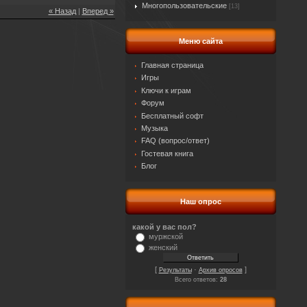
Многопользовательские
[13]
« Назад
|
Вперед »
Меню сайта
Главная страница
Игры
Ключи к играм
Форум
Бесплатный софт
Музыка
FAQ (вопрос/ответ)
Гостевая книга
Блог
Наш опрос
какой у вас пол?
муржской
женский
[
·
]
Результаты
Архив опросов
Всего ответов:
28