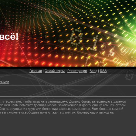
всё!
Главная
|
Онлайн игры
|
Регистрация
|
Вход
|
RSS
ломки
путешествие, чтобы отыскать легендарную Долину богов, затерянную в далеком
ую цель вам поможет древняя магия, заключенная в драгоценных камнях. Чтобы
айте на группах из двух или более одинаковых самоцветов. Чем больше камней
ее вы сможете освободить поле от желтых плиток, блокирующих выход на