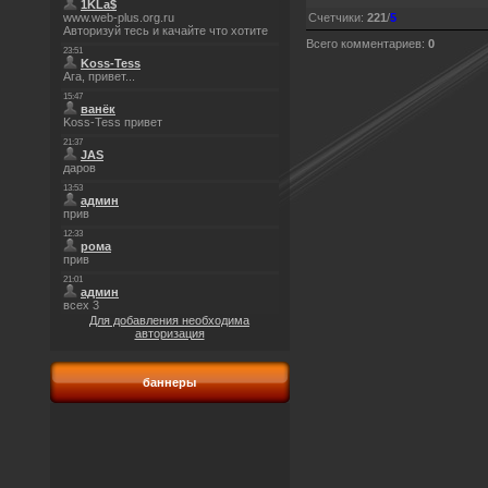
Счетчики
:
221
/
5
Всего комментариев
:
0
Для добавления необходима
авторизация
баннеры