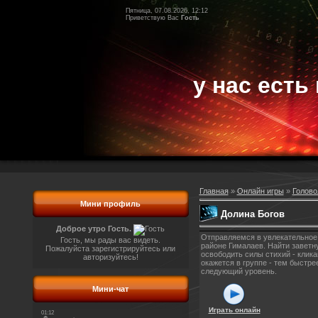
Пятница, 07.08.2026, 12:12
Приветствую Вас
Гость
у нас есть 
Главная
»
Онлайн игры
»
Голово
Мини профиль
Долина Богов
Доброе утро Гость.
Отправляемся в увлекательное 
Гость, мы рады вас видеть.
районе Гималаев. Найти заветн
Пожалуйста зарегистрируйтесь или
освободить силы стихий - клик
авторизуйтесь!
окажется в группе - тем быстр
следующий уровень.
Мини-чат
Играть онлайн