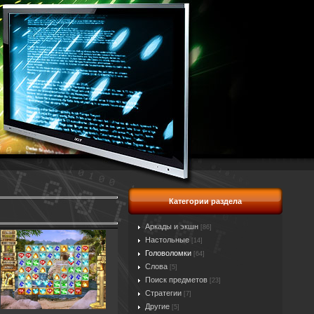
Категории раздела
Аркады и экшн
[86]
Настольные
[14]
Головоломки
[64]
Слова
[5]
Поиск предметов
[23]
Стратегии
[7]
Другие
[5]