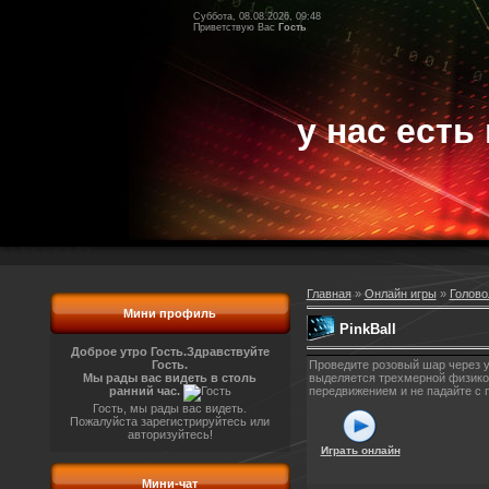
Суббота, 08.08.2026, 09:48
Приветствую Вас
Гость
у нас есть 
Главная
»
Онлайн игры
»
Голово
Мини профиль
PinkBall
Доброе утро Гость.
Здравствуйте
Гость.
Проведите розовый шар через у
Мы рады вас видеть в столь
выделяется трехмерной физикой
ранний час.
передвижением и не падайте с
Гость, мы рады вас видеть.
Пожалуйста зарегистрируйтесь или
авторизуйтесь!
Играть онлайн
Мини-чат