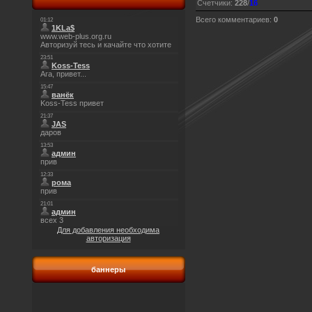
Счетчики
:
228
/
16
Всего комментариев
:
0
Для добавления необходима
авторизация
баннеры