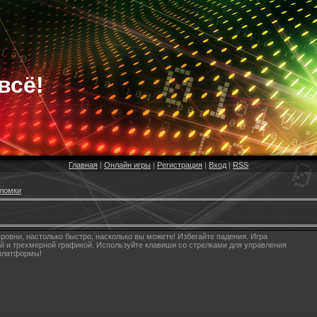
всё!
Главная
|
Онлайн игры
|
Регистрация
|
Вход
|
RSS
ломки
ровни, настолько быстро, насколько вы можете! Избегайте падения. Игра
 и трехмерной графикой. Используйте клавиши со стрелками для управления
 платформы!