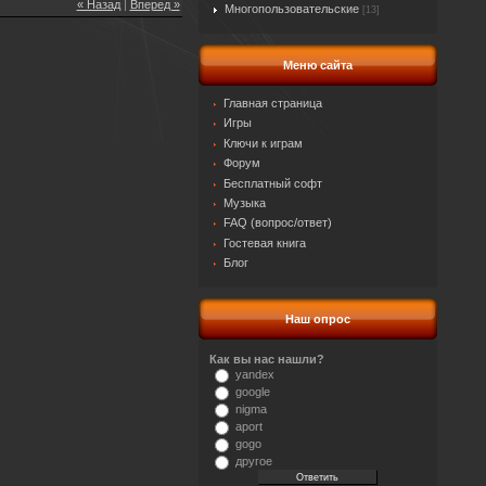
« Назад
|
Вперед »
Многопользовательские
[13]
Меню сайта
Главная страница
Игры
Ключи к играм
Форум
Бесплатный софт
Музыка
FAQ (вопрос/ответ)
Гостевая книга
Блог
Наш опрос
Как вы нас нашли?
yandex
google
nigma
aport
gogo
другое