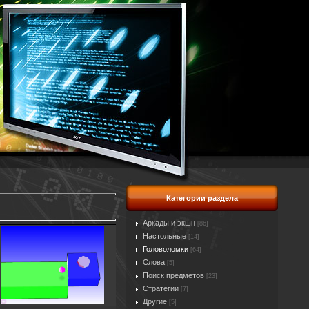
Категории раздела
Аркады и экшн
[86]
Настольные
[14]
Головоломки
[64]
Слова
[5]
Поиск предметов
[23]
Стратегии
[7]
Другие
[5]