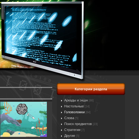
Категории раздела
Аркады и экшн
[86]
Настольные
[14]
Головоломки
[64]
Слова
[5]
Поиск предметов
[23]
Стратегии
[7]
Другие
[5]