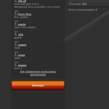
Счетчики
:
251
/
4
Всего комментариев
:
0
Для добавления необходима
авторизация
баннеры