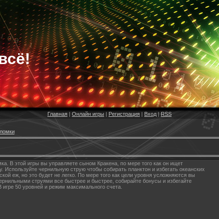
всё!
Главная
|
Онлайн игры
|
Регистрация
|
Вход
|
RSS
ломки
. В этой игры вы управляете сыном Кракена, по мере того как он ищет
. Используйте чернильную струю чтобы собирать планктон и избегать океанских
ской еж, но это будет не легко. По мере того как цели уровня усложняются вы
ернильными струями все быстрее и быстрее, собирайте бонусы и избегайте
 игре 50 уровней и режим максимального счета.