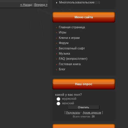
Многопользовательские
[13]
« Назад
|
Вперед »
Меню сайта
Главная страница
Игры
Ключи к играм
Форум
Бесплатный софт
Музыка
FAQ (вопрос/ответ)
Гостевая книга
Блог
Наш опрос
какой у вас пол?
муржской
женский
[
·
]
Результаты
Архив опросов
Всего ответов:
28