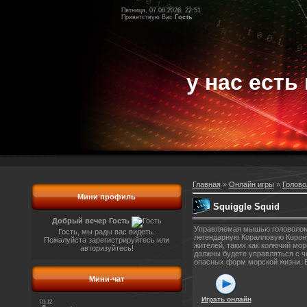
Пятница, 07.08.2026, 22:51
Приветствую Вас
Гость
у нас есть 
Главная
»
Онлайн игры
»
Голово
Мини профиль
Squiggle Squid
Добрый вечер Гость
Управляемая мышью головоломка
Гость, мы рады вас видеть.
легендарную Коралловую Корону
Пожалуйста зарегистрируйтесь или
жителей, таких как колючий мор
авторизуйтесь!
должны будете управляться с ч
опасных форм морской жизни. В
Мини-чат
Играть онлайн