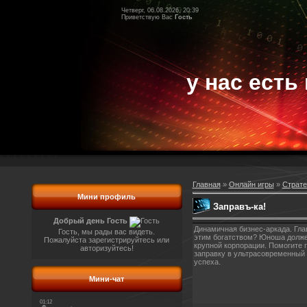
Четверг, 06.08.2026, 20:39
Приветствую Вас
Гость
у нас есть 
Главная
»
Онлайн игры
»
Страте
Мини профиль
Заправъ-ка!
Добрый день Гость
Динамичная бизнес-аркада. Гла
Гость, мы рады вас видеть.
этим богатством? Юноша должен
Пожалуйста зарегистрируйтесь или
крупной корпорации. Помогите 
авторизуйтесь!
заправку в ультрасовременный 
успеха.
Мини-чат