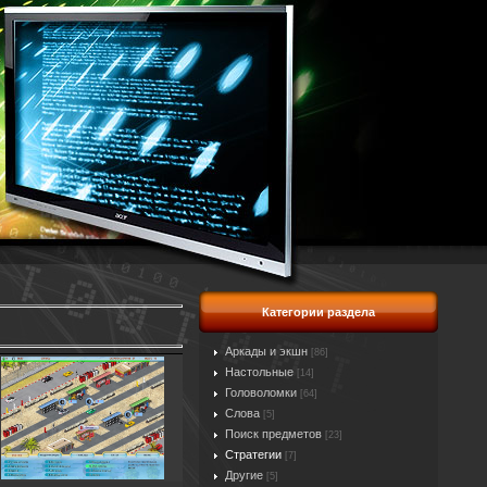
Категории раздела
Аркады и экшн
[86]
Настольные
[14]
Головоломки
[64]
Слова
[5]
Поиск предметов
[23]
Стратегии
[7]
Другие
[5]