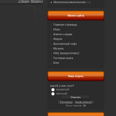
« Назад
|
Вперед »
Многопользовательские
[13]
Меню сайта
Главная страница
Игры
Ключи к играм
Форум
Бесплатный софт
Музыка
FAQ (вопрос/ответ)
Гостевая книга
Блог
Наш опрос
какой у вас пол?
муржской
женский
[
·
]
Результаты
Архив опросов
Всего ответов:
28