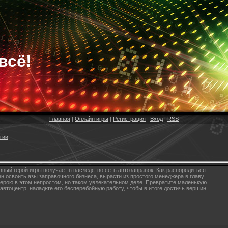
всё!
Главная
|
Онлайн игры
|
Регистрация
|
Вход
|
RSS
гии
вный герой игры получает в наследство сеть автозаправок. Как распорядиться
 освоить азы заправочного бизнеса, вырасти из простого менеджера в главу
герою в этом непростом, но таком увлекательном деле. Превратите маленькую
автоцентр, наладьте его бесперебойную работу, чтобы в итоге достичь вершин