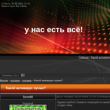
Суббота, 08.08.2026, 01:02
Приветствую Вас
Гость
у нас есть всё!
Главная
|
Какой антивир
1
Страница
1
из
1
Форум
»
корзина
»
корзина
»
Какой антивирус лучше?
Какой антивирус лучше?
Serge88
Дата: Четверг, 29.10.2009, 17:22 | Сообще
Здравствуйте! Скажите пожалуйста какой 
Рядовой
создал тему