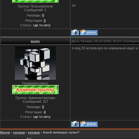
lol!
Группа: Пользователи
Сообщений:
1
Награды:
0
Репутация:
0
Статус:
где то нету
ванёк
Дата: Четверг, 29.10.2009, 20:07 | Сообще
я нод 32 использую он нормально ищет и 
Генералиссимус
Группа: Администраторы
Сообщений:
117
Награды:
5
Репутация:
4
Статус:
где то нету
Форум
»
корзина
»
корзина
»
Какой антивирус лучше?