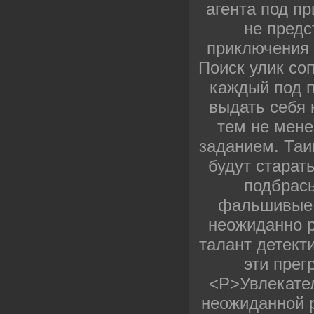
агента под п
не предс
приключения 
Поиск улик со
каждый под п
выдать себя 
тем не мене
заданием. Таи
будут старат
подбрас
фальшивые 
неожиданно 
талант детект
эти пре
<P>Увлекате
неожиданной р