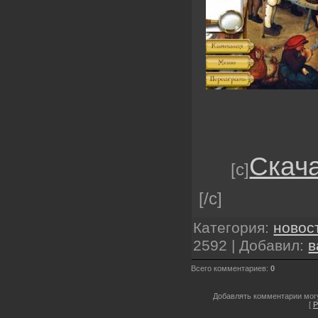
Скача
[c]
[/c]
Категория
:
новос
2592 |
Добавил
:
в
Всего комментариев
:
0
Добавлять комментарии могу
[
Р