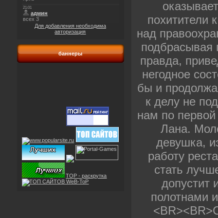
оказывает
похитители к
Для добавления необходима
над правоохра
авторизация
подбрасывая 
баннеры
правда, прив
негодное сост
бы и продолжа
к делу не по
нам по первой
Лана. Мол
девушка, и
работу рест
стать лучше
TOP - раскрутка
допустит 
полотнами и
<BR><BR>С