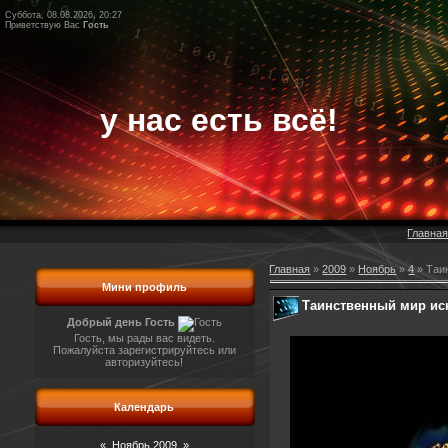
Суббота, 08.08.2026, 20:27
Приветствую Вас
Гость
у нас есть всё!
Главна
Главная
»
2009
»
Ноябрь
»
4
» Таи
Мини профиль
Таинственный мир иск
Добрый день Гость
Гость, мы рады вас видеть.
Пожалуйста зарегистрируйтесь или
авторизуйтесь!
Календарь
«
Ноябрь 2009
»