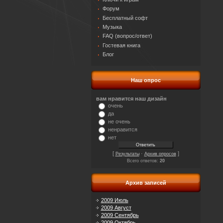
Форум
Бесплатный софт
Музыка
FAQ (вопрос/ответ)
Гостевая книга
Блог
Наш опрос
вам нравится наш дизайн
очень
да
не очень
ненравится
нет
[
·
]
Результаты
Архив опросов
Всего ответов:
20
Архив записей
2009 Июль
2009 Август
2009 Сентябрь
2009 Октябрь