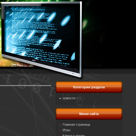
Категории раздела
новости
[10]
Меню сайта
Главная страница
Игры
Ключи к играм