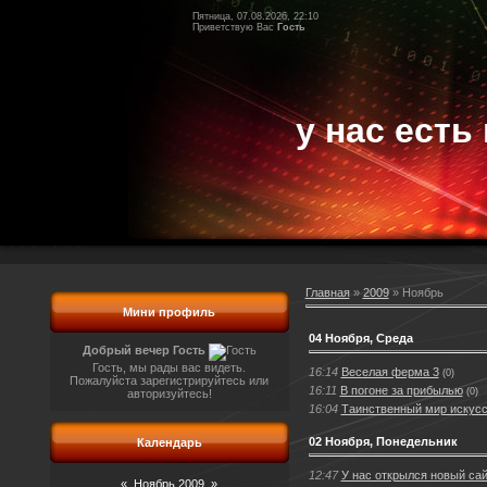
Пятница, 07.08.2026, 22:10
Приветствую Вас
Гость
у нас есть 
Главная
»
2009
»
Ноябрь
Мини профиль
04 Ноября, Среда
Добрый вечер Гость
Гость, мы рады вас видеть.
16:14
Веселая ферма 3
(0)
Пожалуйста зарегистрируйтесь или
16:11
В погоне за прибылью
(0)
авторизуйтесь!
16:04
Таинственный мир искусс
02 Ноября, Понедельник
Календарь
12:47
У нас открылся новый сай
«
Ноябрь 2009
»