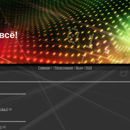
всё!
Главная
|
|
Регистрация
|
Вход
|
RSS
тва 2
(0)
т
(0)