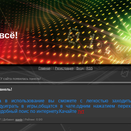
всё!
Главная
|
|
Регистрация
|
Вход
|
RSS
У сайта появилась панель!
анель!
а в использование вы сможете с легкостью заходит
ду,играть в игры,общатся в чате,одним нажатием пере
удобный поис по интернету.Качайте
тут
7 |
Добавил
:
ванёк
|
Рейтинг
:
0.0
/
0