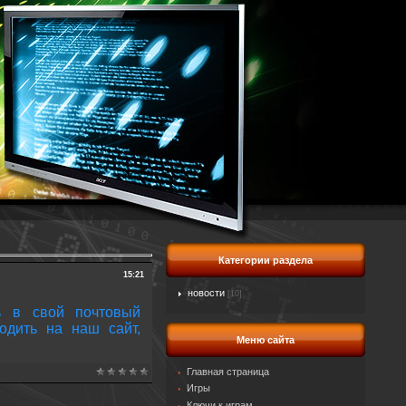
Категории раздела
15:21
новости
[10]
ь в свой почтовый
ходить на наш сайт,
Меню сайта
Главная страница
Игры
Ключи к играм