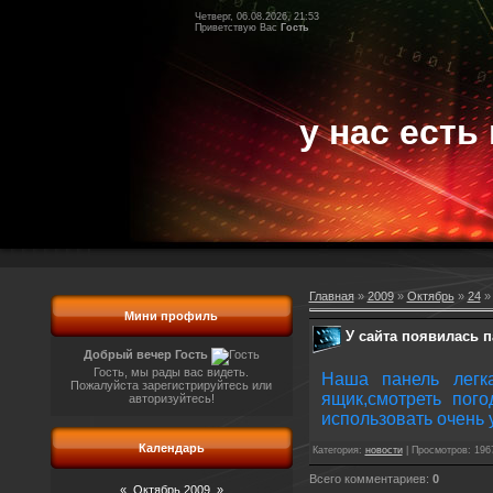
Четверг, 06.08.2026, 21:53
Приветствую Вас
Гость
у нас есть 
Главная
»
2009
»
Октябрь
»
24
» 
Мини профиль
У сайта появилась п
Добрый вечер Гость
Гость, мы рады вас видеть.
Наша панель легк
Пожалуйста зарегистрируйтесь или
ящик,смотреть пого
авторизуйтесь!
использовать очень 
Календарь
Категория
:
новости
|
Просмотров
: 196
Всего комментариев
:
0
«
Октябрь 2009
»