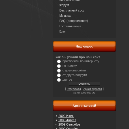
Форум
Бесплатный софт
Музыка
FAQ (вопрос/ответ)
Гостевая книга
Блог
Наш опрос
как вы узнали про наш сайт
пригласили по интернету
по поиску
с другова сайта
от друга подруги
другое
[
·
]
Результаты
Архив опросов
Всего ответов:
20
Архив записей
2009 Июль
2009 Август
2009 Сентябрь
2009 Октябрь