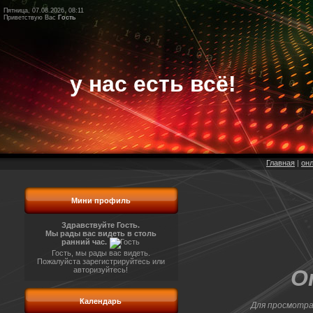
Пятница, 07.08.2026, 08:11
Приветствую Вас
Гость
у нас есть всё!
Главная
|
онл
Мини профиль
Здравствуйте Гость.
Мы рады вас видеть в столь
ранний час.
Гость, мы рады вас видеть.
Пожалуйста зарегистрируйтесь или
авторизуйтесь!
O
Календарь
Для просмотра