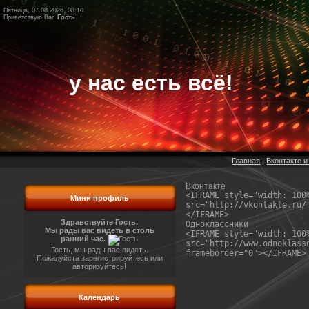
Пятница, 07.08.2026, 08:10
Приветствую Вас
Гость
у нас есть всё!
Главная
|
Вконтакте и
Вконтакте
<IFRAME style="width: 100
Мини профиль
src="http://vkontakte.ru/
</IFRAME>
Здравствуйте Гость.
Одноклассники
Мы рады вас видеть в столь
<IFRAME style="width: 100
ранний час.
src="http://www.odnoklass
Гость, мы рады вас видеть.
frameborder="0"></IFRAME>
Пожалуйста зарегистрируйтесь или
авторизуйтесь!
Календарь