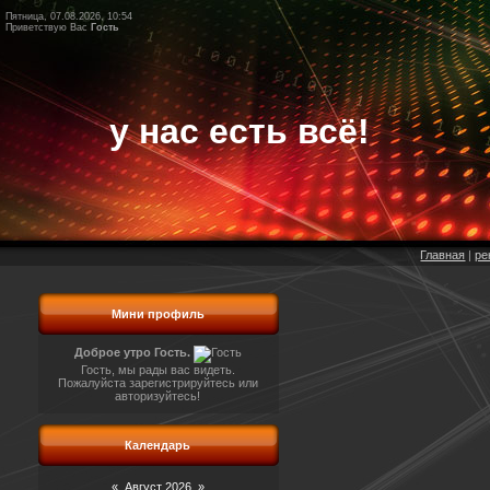
Пятница, 07.08.2026, 10:54
Приветствую Вас
Гость
у нас есть всё!
Главная
|
ре
Мини профиль
Доброе утро Гость.
Гость, мы рады вас видеть.
Пожалуйста зарегистрируйтесь или
авторизуйтесь!
Календарь
«
Август 2026
»