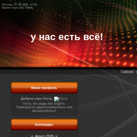
Пятница, 07.08.2026, 10:46
Приветствую Вас
Гость
у нас есть всё!
Главная
|
Мини профиль
Доброе утро Гость.
Гость, мы рады вас видеть.
Пожалуйста зарегистрируйтесь или
авторизуйтесь!
Календарь
«
Август 2026
»