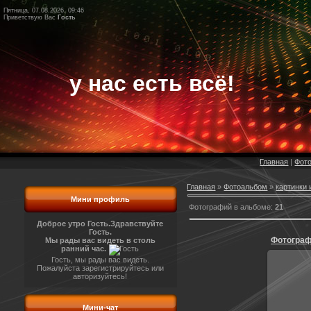
Пятница, 07.08.2026, 09:46
Приветствую Вас
Гость
у нас есть всё!
Главная
|
Фот
Главная
»
Фотоальбом
»
картинки 
Мини профиль
Фотографий в альбоме
:
21
Доброе утро Гость.
Здравствуйте
Гость.
Фотограф
Мы рады вас видеть в столь
ранний час.
Гость, мы рады вас видеть.
Пожалуйста зарегистрируйтесь или
авторизуйтесь!
Мини-чат