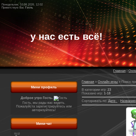
Понедельник, 10.08.2026, 12:02
Приветствую Вас
Гость
у нас есть всё!
Главная
|
Онла
Главная
»
Онлайн игры
» Поиск пр
Мини профиль
В категории игр
:
23
Показано игр
:
1-18
Доброе утро Гость.
Сортировать по
:
Дате
·
Названию
Гость, мы рады вас видеть.
Пожалуйста зарегистрируйтесь или
авторизуйтесь!
Мини-чат