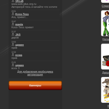
Сприл
Натал
Для добавления необходима
Дарья
авторизация
баннеры
К