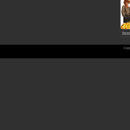
Леген
Cop