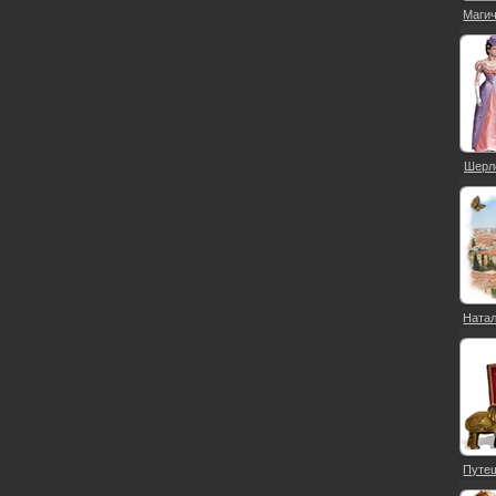
Магич
Шерло
Натал
Путеш