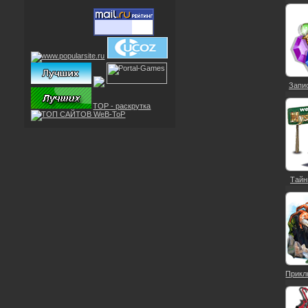
Запис
TOP - раскрутка
Тайн
Прикл