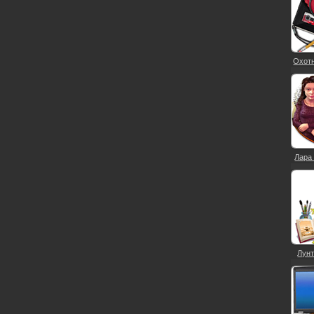
Охотн
Лара 
Лунт