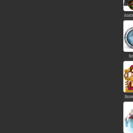
Алаба
Бю
Велик